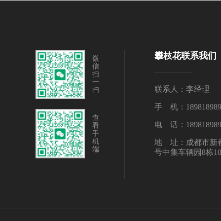
攀枝花联系我们
微
信
扫
一
联系人：李经理
扫
手 机：189818989
查
电 话：189818989
看
手
机
地 址：成都市新都
端
号中集车辆园8栋10