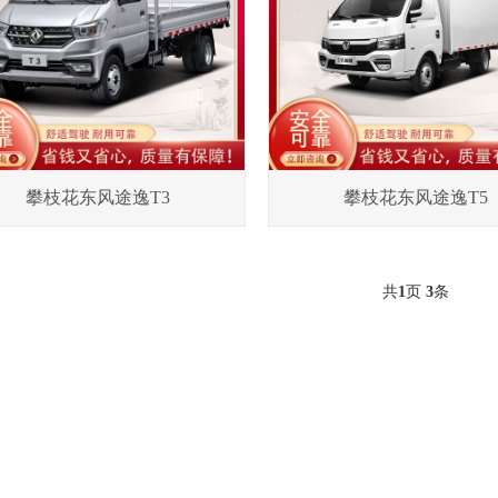
攀枝花东风途逸T3
攀枝花东风途逸T5
共
1
页
3
条