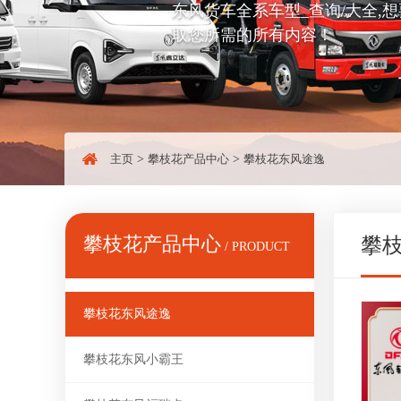
东风货车全系车型_查询/大全
取您所需的所有内容！
主页
>
攀枝花产品中心
>
攀枝花东风途逸
攀枝花产品中心
攀
/ PRODUCT
攀枝花东风途逸
攀枝花东风小霸王