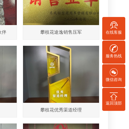
伙伴
攀枝花途逸销售压军
在线客服
服务热线
微信咨询
返回顶部
攀枝花优秀渠道经理