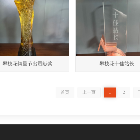
攀枝花销量节出贡献奖
攀枝花十佳站长
首页
上一页
1
2