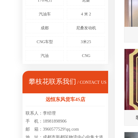
170马力
尼桑
汽油车
4 米 2
成都
尼桑发动机
CNG车型
3米25
汽油
CNG
攀枝花联系我们
/ CONTACT US
远恒东风货车4S店
联系人：李经理
手 机：18981898906
邮 箱：3960577529!qq.com
地 址：成都市新都区物流中心中集大道