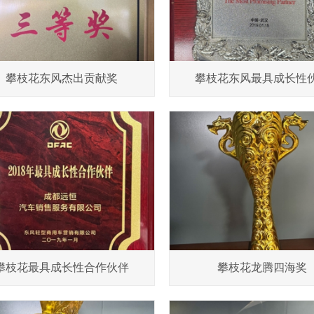
攀枝花东风杰出贡献奖
攀枝花东风最具成长性
攀枝花最具成长性合作伙伴
攀枝花龙腾四海奖